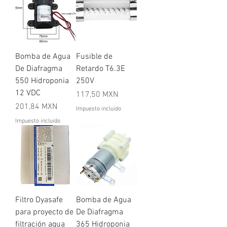
Bomba de Agua
Fusible de
De Diafragma
Retardo T6.3E
550 Hidroponia
250V
12 VDC
Precio
117,50 MXN
Precio
201,84 MXN
Impuesto incluido
Impuesto incluido
Filtro Dyasafe
Bomba de Agua
para proyecto de
De Diafragma
filtración agua
365 Hidroponia