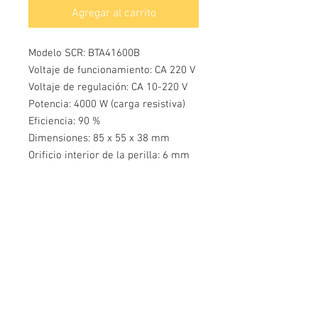
Agregar al carrito
Modelo SCR: BTA41600B
Voltaje de funcionamiento: CA 220 V
Voltaje de regulación: CA 10-220 V
Potencia: 4000 W (carga resistiva)
Eficiencia: 90 %
Dimensiones: 85 x 55 x 38 mm
Orificio interior de la perilla: 6 mm
Contáctanos
Monterrey, Nuevo León
Whatsapp:
821-106-7358
contacto@lionchipmexico.com