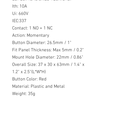
Ith: 10A
Ui: 660V
IEC:337
Contact: 1 NO + 1 NC
Action: Momentary
Button Diameter: 26.5mm / 1"
Fit Panel Thickness: Max 5mm / 0.2"
Mount Hole Diameter: 22mm / 0.86"
Overall Size: 37 x 30 x 63mm / 1.4" x
1.2" x 2.5"(L*W*H)
Button Color: Red
Material: Plastic and Metal
Weight: 35g
Contáctanos
Monterrey, Nuevo León