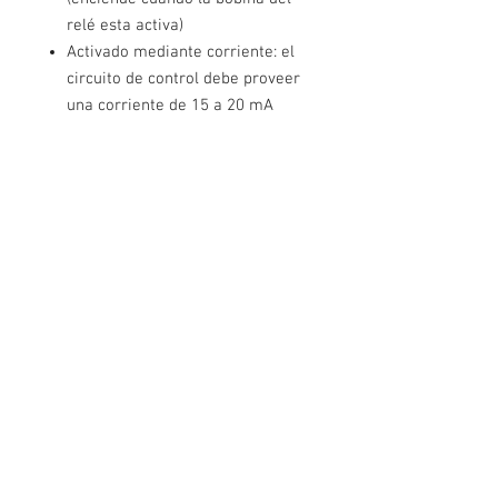
relé esta activa)
Activado mediante corriente: el
circuito de control debe proveer
una corriente de 15 a 20 mA
Puede controlado directamente
por circuito lógicos
Terminales de conexión de
tornillo (clemas)
Terminales de entrada de señal
lógica con headers macho de 0.1″
Vida eléctrica: 100,000 ciclos
Vida mecánica: 100,000 ciclos
Temperatura de trabajo: -30° C a
+85° C
Dimensiones: 7 cm X 5.3 cm