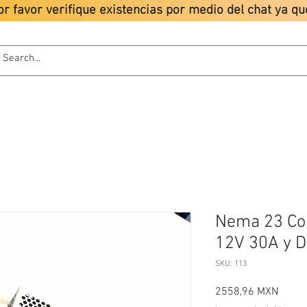
or favor verifique existencias por medio del chat ya 
ODUCTOS
TUTORIALES
LIONCHIP
POLÍTICAS
Nema 23 Co
12V 30A y D
SKU: 113
Precio
2558,96 MXN