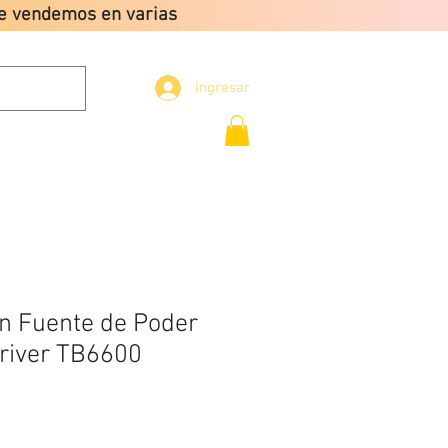
que vendemos en varias
Ingresar
Envio gratis a partir
de $2499
CONTACTO
n Fuente de Poder
river TB6600