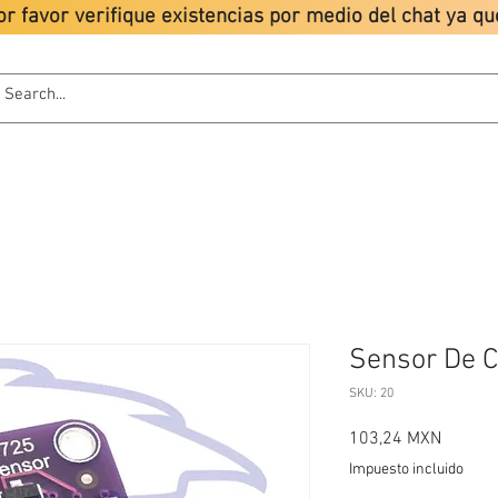
or favor verifique existencias por medio del chat ya 
ODUCTOS
TUTORIALES
LIONCHIP
POLÍTICAS
Sensor De C
SKU: 20
Precio
103,24 MXN
Impuesto incluido