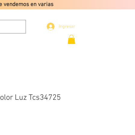
que vendemos en varias
Ingresar
Envio gratis a partir
de $2499
CONTACTO
olor Luz Tcs34725