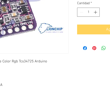
Cantidad
*
Ag
 Color Rgb Tcs34725 Arduino
mA