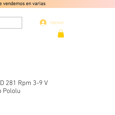
que vendemos en varias
Ingresar
Envio gratis a partir
de $2499
CONTACTO
5D 281 Rpm 3-9 V
 Pololu