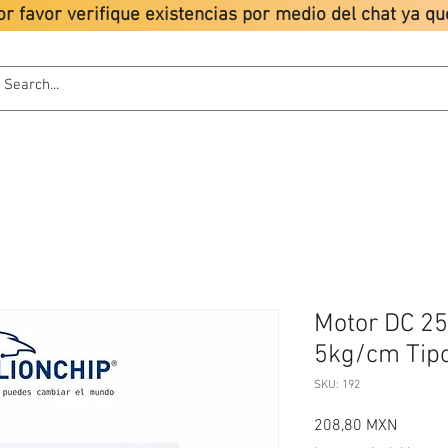
or favor verifique existencias por medio del chat ya 
ODUCTOS
TUTORIALES
LIONCHIP
POLÍTICAS
Motor DC 2
5kg/cm Tipo
SKU: 192
Precio
208,80 MXN