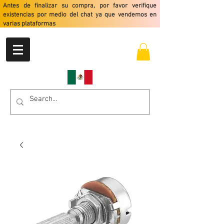
Antes de finalizar su compra, por favor verifique
existencias por medio del chat ya que vendemos en
varias plataformas
Envio gratis a partir de $2499