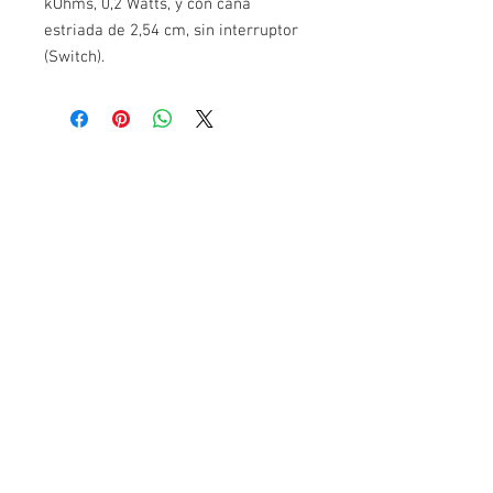
kOhms, 0,2 Watts, y con caña
estriada de 2,54 cm, sin interruptor
(Switch).
Contáctanos
Monterrey, Nuevo León
Whatsapp:
821-106-7358
contacto@lionchipmexico.com
Servicio al Cliente
Contáctanos
Envíos
Pagos & Garantía
Aceptamos