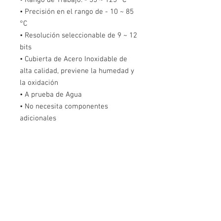
• Precisión en el rango de - 10 ~ 85
°C
• Resolución seleccionable de 9 ~ 12
bits
• Cubierta de Acero Inoxidable de
alta calidad, previene la humedad y
la oxidación
• A prueba de Agua
• No necesita componentes
adicionales
• Cables: Rojo (+VCC). Blanco (DATA).
Negro (GND)
• Protocolo 1 - cable, solo necesita 1
pin para comunicarse
• Identificación única de 64 bits