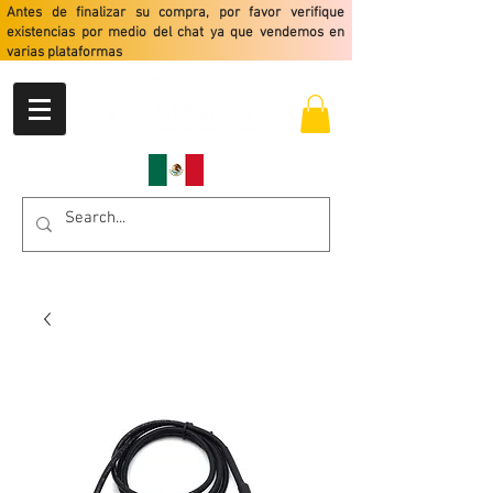
Antes de finalizar su compra, por favor verifique
existencias por medio del chat ya que vendemos en
varias plataformas
Envio gratis a partir de $2499