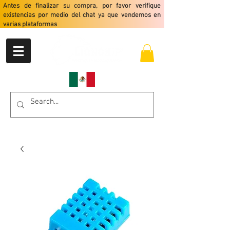
Antes de finalizar su compra, por favor verifique
existencias por medio del chat ya que vendemos en
varias plataformas
Envio gratis a partir de $2499