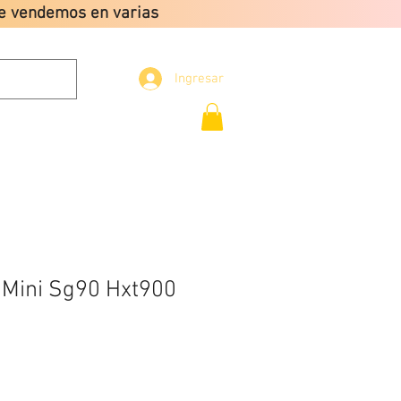
que vendemos en varias
Ingresar
Envio gratis a partir
de $2499
CONTACTO
 Mini Sg90 Hxt900