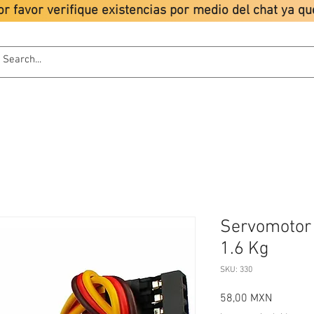
or favor verifique existencias por medio del chat ya 
ODUCTOS
TUTORIALES
LIONCHIP
POLÍTICAS
Servomotor
1.6 Kg
SKU: 330
Precio
58,00 MXN