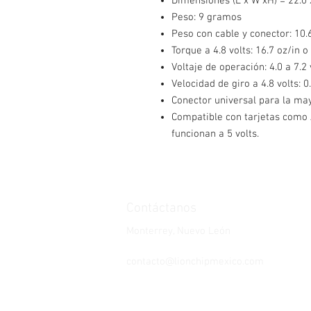
Dimensiones (L x W xH) = 22.0 
Peso: 9 gramos
Peso con cable y conector: 10
Torque a 4.8 volts: 16.7 oz/in 
Voltaje de operación: 4.0 a 7.2 
Velocidad de giro a 4.8 volts: 0
Conector universal para la may
Compatible con tarjetas como
funcionan a 5 volts.
Contáctanos
Monterrey, Nuevo León
Whatsapp: 821-106-7358
contacto@lionchipmexico.com