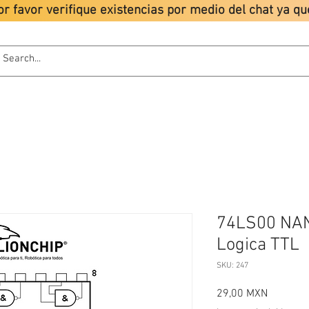
or favor verifique existencias por medio del chat ya 
ODUCTOS
TUTORIALES
LIONCHIP
POLÍTICAS
74LS00 NA
Logica TTL
SKU: 247
Precio
29,00 MXN