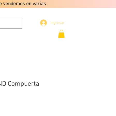
que vendemos en varias
Ingresar
Envio gratis a partir
de $2499
CONTACTO
ND Compuerta